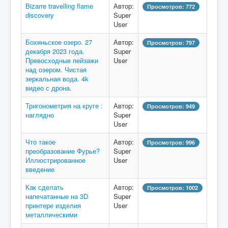
Bizarre travelling flame
Автор:
Просмотров: 772
discovery
Super
User
Бохиньское озеро. 27
Автор:
Просмотров: 797
декабря 2023 года.
Super
Превосходные пейзажи
User
над озером. Чистая
зеркальная вода. 4k
видео с дрона.
Тригонометрия на круге :
Автор:
Просмотров: 949
наглядно
Super
User
Что такое
Автор:
Просмотров: 996
преобразование Фурье?
Super
Иллюстрированное
User
введение
Как сделать
Автор:
Просмотров: 1002
напечатанные на 3D
Super
принтере изделия
User
металлическими