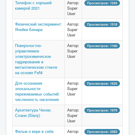
Телефон с хорошей
Автор:
Просмотров: 1243
камерой 2021
Super
User
Физический эксперимент:
Автор:
Просмотров: 1518
Ячейки Бенара
Super
User
Поверхностно-
Автор:
Просмотров: 1160
управляемое
Super
электрохимическое
User
гидрирование в
металлическом стекле
на основе FeNi
Для осознания
Автор:
Просмотров: 1625
эпохальности
Super
переживаемых событий:
User
численность населения
Архитектура Чехии.
Автор:
Просмотров: 1979
Слани (Slaný)
Super
User
Фильм о вере в себя.
Автор:
Просмотров: 2582