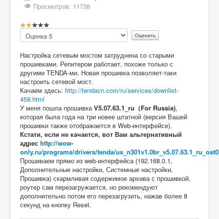
Просмотров: 11738
Рейтинг:
2
/
5
Пожалуйста,
оцените
Настройка сетевым мостом затруднена со старыми
прошивками. Репитером работает, похоже только с
другими TENDA-ми. Новая прошивка позволяет-таки
настроить сетевой мост.
Качаем здесь:
http://tendacn.com/ru/services/downlist-
459.html
У меня пошла прошивка
V5.07.63.1_ru（For Russia)
,
которая была года на три новее штатной (версия Вашей
прошивки также отображается в Web-интерфейсе).
Кстати, если не качается, вот Вам альтернативный
адрес
http://wow-
only.ru/programs/drivers/tenda/us_n301v1.0br_v5.07.63.1_ru_ost0
Прошиваем прямо из web-интерфейса (192.168.0.1,
Дополнительные настройки, Системные настройки,
Прошивка) скармливая содержимое архива с прошивкой,
роутер сам перезагружается, но рекомендуют
дополнительно потом его перезагрузить, нажав более 8
секунд на кнопку Reset.