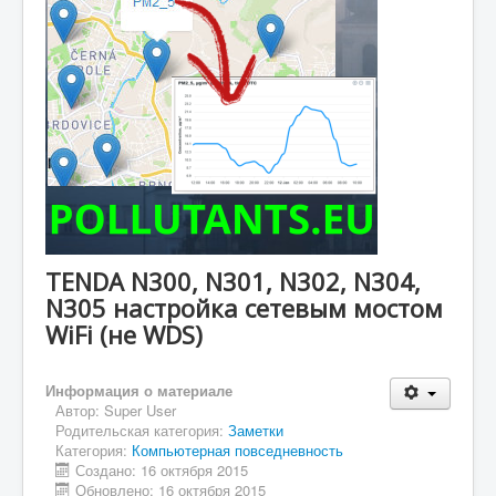
TENDA N300, N301, N302, N304,
N305 настройка сетевым мостом
WiFi (не WDS)
Информация о материале
Автор:
Super User
Родительская категория:
Заметки
Категория:
Компьютерная повседневность
Создано: 16 октября 2015
Обновлено: 16 октября 2015