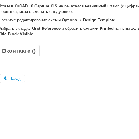
Чтобы в
OrCAD 10
Capture CIS
не печатался невидимый штамп (с цифрами
форматка, можно сделать следующее:
в режиме редактирования схемы
Options -> Design Template
Выбрать вкладку
Grid Reference
и сбросить флажки
Printed
на пунктах:
itle Block Visible
Вконтакте (
)
Назад