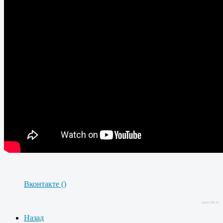
Вконтакте (
)
www.38i.ru
Назад