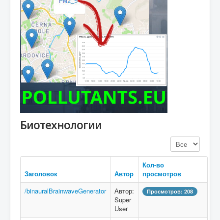
Биотехнологии
Кол-во строк:
Кол-во
Заголовок
Автор
просмотров
/binauralBrainwaveGenerator
Автор:
Просмотров: 208
Super
User