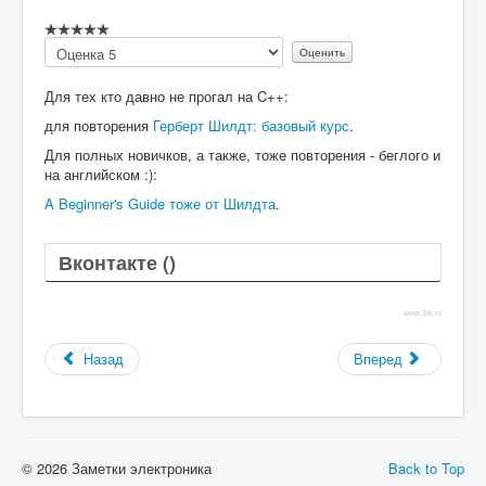
Пожалуйста,
оцените
Для тех кто давно не прогал на C++:
для повторения
Герберт Шилдт: базовый курс
.
Для полных новичков, а также, тоже повторения - беглого и
на английском :):
A Beginner's Guide тоже от Шилдта
.
Вконтакте (
)
www.38i.ru
Назад
Вперед
© 2026 Заметки электроника
Back to Top