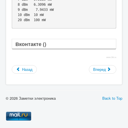
8
 dBm	
6.3096
9
 dBm	 
7.9433
10
 dBm	
10
20
 dBm	
100
 mW
Вконтакте (
)
www.38i.ru
Назад
Вперед
© 2026 Заметки электроника
Back to Top