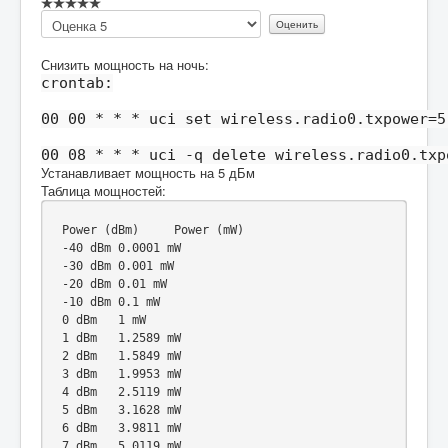
Пожалуйста,
оцените
Снизить мощность на ночь:
crontab:
00 00 * * * uci set wireless.radio0.txpower=5
00 08 * * * uci -q delete wireless.radio0.txp
Устанавливает мощность на 5 дБм
Таблица мощностей:
Power
(
dBm
)
Power
(
mW
)
-
40
 dBm	
0.0001
-
30
 dBm	
0.001
-
20
 dBm	
0.01
-
10
 dBm	
0.1
0
 dBm	
1
1
 dBm	
1.2589
2
 dBm	
1.5849
3
 dBm	
1.9953
4
 dBm	
2.5119
5
 dBm	
3.1628
6
 dBm	
3.9811
7
 dBm	
5.0119